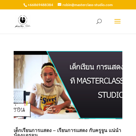
+66869488384
robin@masterclass-studio.com
เด็กเรียนการแสดง – เรียนการแสดง กับครูจูน แน่นำ
น้องแอรอน