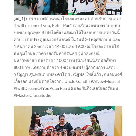
[ad_1] บรรยากาศด้านหน้าโรงละครละคร สำหรับการแสดง
”I will dream of you, Peter Pan” รอบสื่อมวลชน คร้าบบบบบ
ขอขอบคุณทุกๆกำลังใจทึ่ส่งพลังมาให้ในรอบการแสดงวันนี้
ค้าบ .. เปิดประตูสู่เนเวอร์แลนด์ ในวันที่ 30 พฤศจิกายน และ
1 ธันวาคม 2562 เวลา 14.00 และ 19.00 ณ โรงละครสดใส
พันธุมโกมล อาคารจักรีมหาสิรินธร จุฬาลงกรณ์
มหาวิทยาลัย บัตรราคา 1000 บาท (นักเรียนนิสิตนักศึกษา
800 บาท , เด็กอายุต่ำกว่า 4 ขวบ ชมฟรี) ผู้กำกับการแสดง :
วรัญญา สุนทรแต บทละครโดย : ณัฐพล โพธิ์แก้ว , ถนอมพงศ์
เกื้อรอด แรงบันดาลใจจาก : Uncle Gandhi #ANewMusical
#IwillDreamOfYouPeterPan #ฉันจะฝันถึงเธอปีเตอร์แพน
#MasterClassStudio